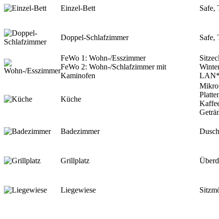
Einzel-Bett
Safe,
Doppel-Schlafzimmer
Safe,
FeWo 1: Wohn-/Esszimmer
Sitze
FeWo 2: Wohn-/Schlafzimmer mit
Winter
Kaminofen
LAN
Mikro
Platt
Küche
Kaffe
Geträ
Badezimmer
Dusch
Grillplatz
Überda
Liegewiese
Sitzmö