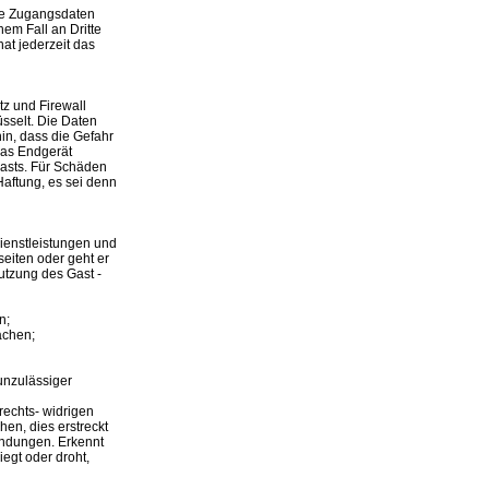
Die Zugangsdaten
em Fall an Dritte
at jederzeit das
z und Firewall
sselt. Die Daten
in, dass die Gefahr
das Endgerät
Gasts. Für Schäden
aftung, es sei denn
ienstleistungen und
seiten oder geht er
Nutzung des Gast -
n;
achen;
unzulässiger
rechts- widrigen
en, dies erstreckt
ndungen. Erkennt
egt oder droht,