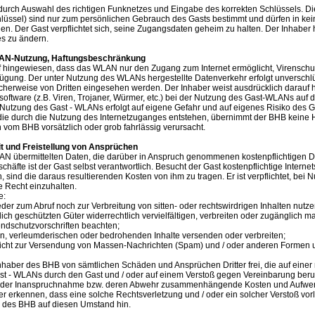
 durch Auswahl des richtigen Funknetzes und Eingabe des korrekten Schlüssels. 
lüssel) sind nur zum persönlichen Gebrauch des Gasts bestimmt und dürfen in kein
n. Der Gast verpflichtet sich, seine Zugangsdaten geheim zu halten. Der Inhaber h
s zu ändern.
LAN-Nutzung, Haftungsbeschränkung
f hingewiesen, dass das WLAN nur den Zugang zum Internet ermöglicht, Virenschut
rfügung. Der unter Nutzung des WLANs hergestellte Datenverkehr erfolgt unverschlü
herweise von Dritten eingesehen werden. Der Inhaber weist ausdrücklich darauf h
software (z.B. Viren, Trojaner, Würmer, etc.) bei der Nutzung des Gast-WLANs auf 
Nutzung des Gast - WLANs erfolgt auf eigene Gefahr und auf eigenes Risiko des 
ie durch die Nutzung des Internetzuganges entstehen, übernimmt der BHB keine H
vom BHB vorsätzlich oder grob fahrlässig verursacht.
it und Freistellung von Ansprüchen
AN übermittelten Daten, die darüber in Anspruch genommenen kostenpflichtigen D
chäfte ist der Gast selbst verantwortlich. Besucht der Gast kostenpflichtige Internet
n, sind die daraus resultierenden Kosten von ihm zu tragen. Er ist verpflichtet, bei 
 Recht einzuhalten.
e:
er zum Abruf noch zur Verbreitung von sitten- oder rechtswirdrigen Inhalten nutze
lich geschützten Güter widerrechtlich vervielfältigen, verbreiten oder zugänglich m
endschutzvorschriften beachten;
en, verleumderischen oder bedrohenden Inhalte versenden oder verbreiten;
icht zur Versendung von Massen-Nachrichten (Spam) und / oder anderen Formen 
Inhaber des BHB von sämtlichen Schäden und Ansprüchen Dritter frei, die auf einer 
 - WLANs durch den Gast und / oder auf einem Verstoß gegen Vereinbarung beruh
mit der Inanspruchnahme bzw. deren Abwehr zusammenhängende Kosten und Aufwe
r erkennen, dass eine solche Rechtsverletzung und / oder ein solcher Verstoß vorli
r des BHB auf diesen Umstand hin.