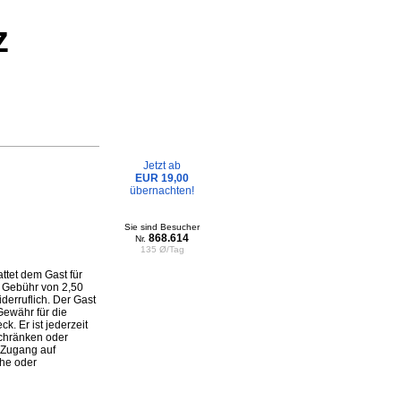
z
Jetzt ab
EUR 19,00
übernachten!
Sie sind Besucher
868.614
Nr.
135 Ø/Tag
ttet dem Gast für
e Gebühr von 2,50
derruflich. Der Gast
Gewähr für die
k. Er ist jederzeit
schränken oder
 Zugang auf
che oder