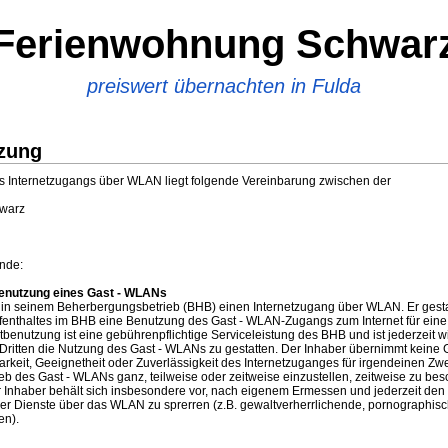
Ferienwohnung Schwar
preiswert übernachten in Fulda
tzung
 Internetzugangs über WLAN liegt folgende Vereinbarung zwischen der
warz
nde:
Benutzung eines Gast - WLANs
t in seinem Beherbergungsbetrieb (BHB) einen Internetzugang über WLAN. Er gesta
fenthaltes im BHB eine Benutzung des Gast - WLAN-Zugangs zum Internet für ein
tbenutzung ist eine gebührenpflichtige Serviceleistung des BHB und ist jederzeit wi
, Dritten die Nutzung des Gast - WLANs zu gestatten. Der Inhaber übernimmt keine 
arkeit, Geeignetheit oder Zuverlässigkeit des Internetzuganges für irgendeinen Zwec
ieb des Gast - WLANs ganz, teilweise oder zeitweise einzustellen, zeitweise zu be
 Inhaber behält sich insbesondere vor, nach eigenem Ermessen und jederzeit den
er Dienste über das WLAN zu sprerren (z.B. gewaltverherrlichende, pornographis
en).