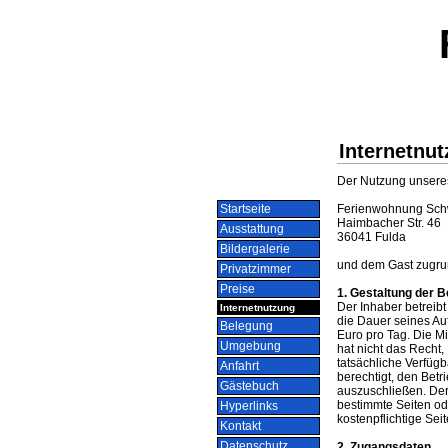
Internetnu
Der Nutzung unseres
Startseite
Ferienwohnung Sch
Haimbacher Str. 46
Ausstattung
36041 Fulda
Bildergalerie
und dem Gast zugru
Privatzimmer
Preise
1. Gestaltung der 
Der Inhaber betreib
Internetnutzung
die Dauer seines Au
Belegung
Euro pro Tag. Die Mi
Umgebung
hat nicht das Recht
tatsächliche Verfügb
Anfahrt
berechtigt, den Betr
Gästebuch
auszuschließen. Der
bestimmte Seiten od
Hyperlinks
kostenpflichtige Seit
Kontakt
Datenschutz
2. Zugangsdaten