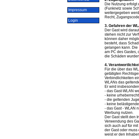
Die Nutzung erfolgt
(Funknetz sowie Sch
Impressum
weitergegeben werde
Recht, Zugangscode
Login
3. Gefahren der W
Der Gast wird darau
stehen nicht zur Ve
können daher möglic
besteht, dass Schad
gelangen kann. Die 
am PC des Gastes, d
die Schäden wurden 
4. Verantwortlichke
Für die über das WL
getätigten Rechtsges
Verbindlichkeiten ei
WLANs das geltende
Er wird insbesonder
- das Gast-WLAN wed
- keine urheberrecht
- die geltenden Jug
- keine belästigend
- das Gast - WLAN n
Werbung nutzen.
Der Gast stellt den 
Verwendung des Gast
sich auch auf für 
der Gast oder muss e
weist er den Inhabe