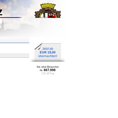
z
Jetzt ab
EUR 19,00
übernachten!
Sie sind Besucher
867.998
Nr.
135 Ø/Tag