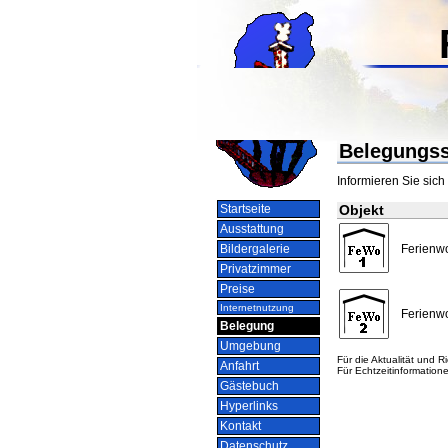
Belegungss
Informieren Sie sic
Startseite
Objekt
Ausstattung
Bildergalerie
Ferienw
Privatzimmer
Preise
Internetnutzung
Ferienw
Belegung
Umgebung
Für die Aktualität und
Anfahrt
Für Echtzeitinformation
Gästebuch
Hyperlinks
Kontakt
Datenschutz